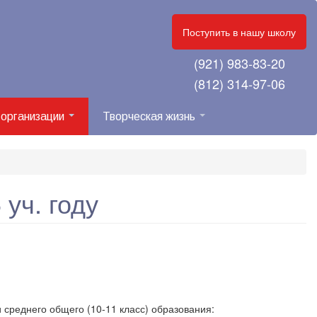
Поступить в нашу школу
(921) 983-83-20
(812) 314-97-06
 организации
Творческая жизнь
уч. году
 среднего общего (10-11 класс) образования: