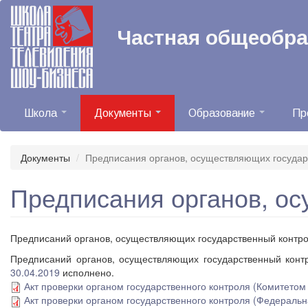
Перейти
к
Частная общеобр
основному
содержанию
Школа
Документы
Образование
Пр
Документы
Предписания органов, осуществляющих государ
Предписания органов, о
Предписаний органов, осуществляющих государственный контрол
Предписаний органов, осуществляющих государственный контр
30.04.2019
исполнено.
Акт проверки органом государственного контроля (Комитето
Акт проверки органом государственного контроля (Федеральн